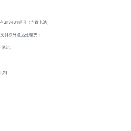
标注un3481标识（内置电池）；
，并支付额外危品处理费；
予承运。
货机制；