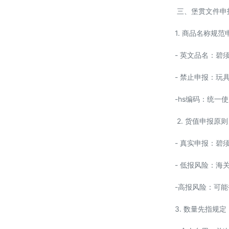
三、堡贯文件申
1. 商品名称规范
- 英文品名：碧须申
- 禁止申报：
-hs编码：统一
2. 货值申报原则
- 真实申报：
- 低报风险：海
-高报风险：可
3. 数量先指规定