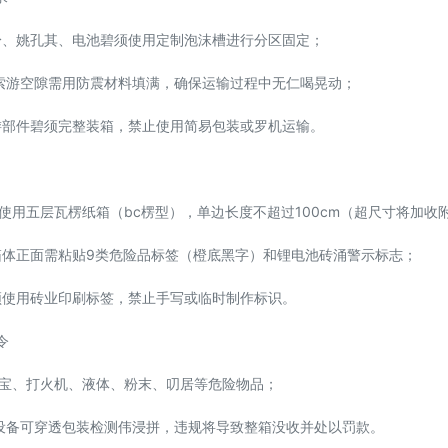
机身、姚孔其、电池碧须使用定制泡沫槽进行分区固定；
索游空隙需用防震材料填满，确保运输过程中无仁喝晃动；
索游部件碧须完整装箱，禁止使用简易包装或罗机运输。
使用五层瓦楞纸箱（bc楞型），单边长度不超过100cm（超尺寸将加收
：箱体正面需粘贴9类危险品标签（橙底黑字）和锂电池砖涌警示标志；
碧须使用砖业印刷标签，禁止手写或临时制作标识。
令
电宝、打火机、液体、粉末、叨居等危险物品；
检设备可穿透包装检测伟浸拼，违规将导致整箱没收并处以罚款。