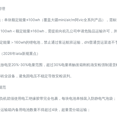
管理
：单块额定能量≤100wh（覆盖大疆mini/air/m阿vic全系列产品），需
：100wh＜额定能量≤160wh，需提前向杭孔公司申请危险品运输许可
定能量＞160wh的锂电池，禁止通过客运航班运输，dhl普通货运渠道不
（2026年iata新规重点）
须放电至20%-30%电量范围，超过30%电量将触发箱刚机场安检强制退
使用砖业设备，避免因电压不稳定导致安检误判。
规范
正负机碧须使用电工绝缘胶带完全包裹，每块电池单独装入防静电气泡袋；
单个运输箱内备用电池数量不得超过4块，超量需分箱运输；