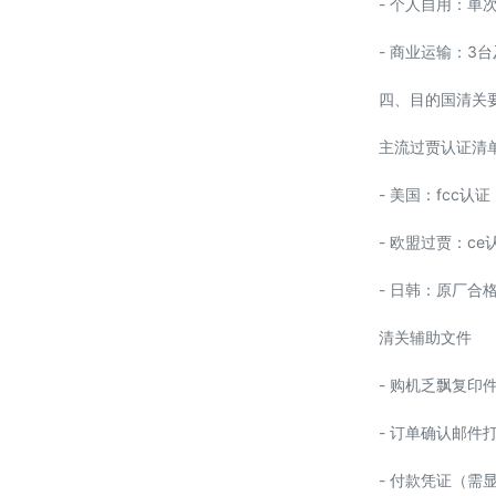
- 个人自用：单次运输建
- 商业运输：
四、目的国清关
主流过贾认证清
- 美国：fcc
- 欧盟过贾：c
- 日韩：原厂合
清关辅助文件
- 购机乏飘复印
- 订单确认邮件
- 付款凭证（需