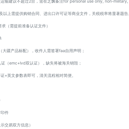
议不超过2台，需在乏飘备注for personal use only, non-military, no
3台及以上需提供购销合同、进出口许可证等商业文件，关税税率将显著题告
要求（需提前准备认证文件）
单
认证（大疆产品标配），收件人需签署faa自用声明；
e认证（emc+lvd双认证），缺失将被海关销毁；
格证+英文参数表即可，清关流程相对简便。
件
打印件
显示交易双方信息）