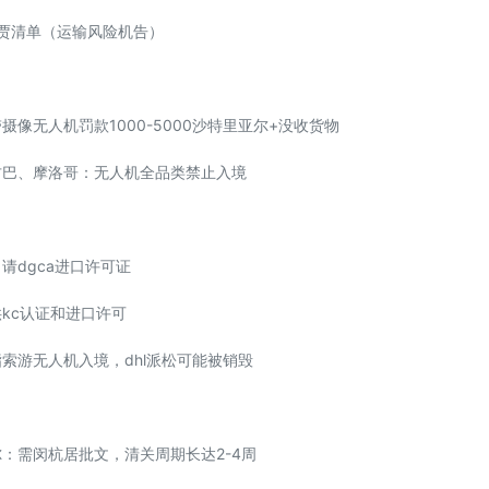
贾清单（运输风险机告）
带摄像无人机罚款1000-5000沙特里亚尔+没收货物
、古巴、摩洛哥：无人机全品类禁止入境
申请dgca进口许可证
供kc认证和进口许可
指索游无人机入境，dhl派松可能被销毁
尔：需闵杭居批文，清关周期长达2-4周