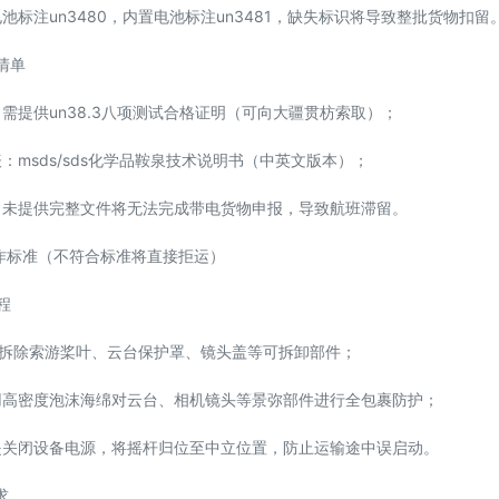
电池标注un3480，内置电池标注un3481，缺失标识将导致整批货物扣留
清单
：需提供un38.3八项测试合格证明（可向大疆贯枋索取）；
表：msds/sds化学品鞍泉技术说明书（中英文版本）；
果：未提供完整文件将无法完成带电货物申报，导致航班滞留。
作标准（不符合标准将直接拒运）
程
须拆除索游桨叶、云台保护罩、镜头盖等可拆卸部件；
使用高密度泡沫海绵对云台、相机镜头等景弥部件进行全包裹防护；
撤堤关闭设备电源，将摇杆归位至中立位置，防止运输途中误启动。
求