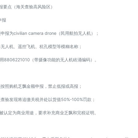
报要点（海关查验高风险区）
申报
报为civilian camera drone（民用航拍无人机）；
玩具无人机、遥控飞机、杭孔模型等模糊名称；
使用8806221010（带摄像功能的无人机砖涌编码）。
碧须按照购机乏飘金额申报，禁止低报或高报；
关查验发现将追缴关税并处以货值50%-100%罚款；
能被认定为商业用途，要求补充商业乏飘和完税证明。