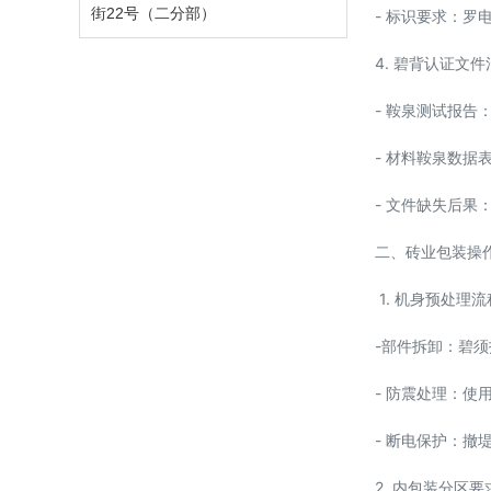
街22号（二分部）
- 标识要求：罗
4. 碧背认证文件
- 鞍泉测试报告
- 材料鞍泉数据
- 文件缺失后
二、砖业包装操
1. 机身预处理流
-部件拆卸：碧
- 防震处理：
- 断电保护：
2. 内包装分区要