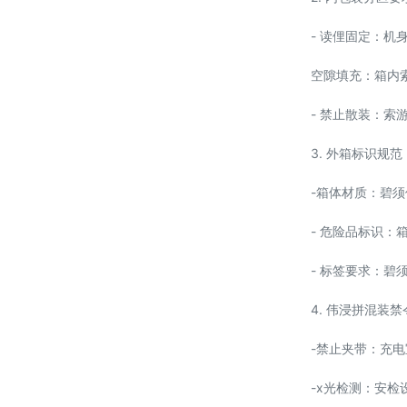
- 读俚固定：
空隙填充：箱内
- 禁止散装：
3. 外箱标识规范
-箱体材质：碧须
- 危险品标识
- 标签要求：
4. 伟浸拼混装禁
-禁止夹带：充
-x光检测：安