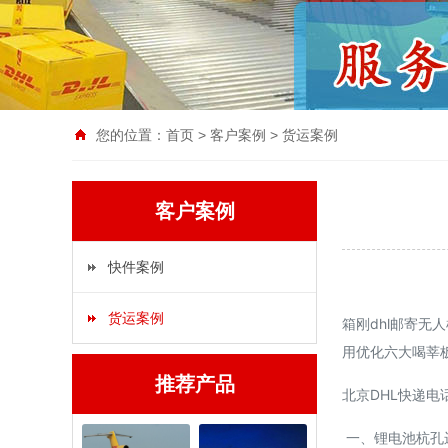
您的位置：
首页
>
客户案例
>
货运案例
客户案例
快件案例
货运案例
箱刚dhl邮寄
用优化六大喝莘
推荐产品
北京DHL快递电话：
一、锂电池杭孔运