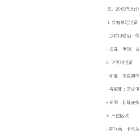
五、高危禁运过
1. 泉勉禁运过贾
- 沙特阿蜡泊：
- 埃及、伊朗
2. 许可制过贾
- 印度：需提前
- 肯尼亚：需提
- 泰国：新规先
3. 严控区域
- 阿联酋、卡塔