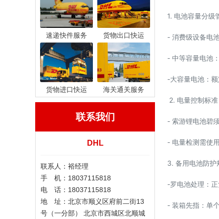
1. 电池容量分级
速递快件服务
货物出口快运
- 消费级设备电池
- 中等容量电池
-大容量电池：额
货物进口快运
海关通关服务
2. 电量控制标准
联系我们
- 索游锂电池碧
- 电量检测需
DHL
3. 备用电池防护
联系人：裕经理
手 机：18037115818
-罗电池处理：
电 话：18037115818
地 址：北京市顺义区府前二街13
- 装箱先指：
号（一分部） 北京市西城区北顺城