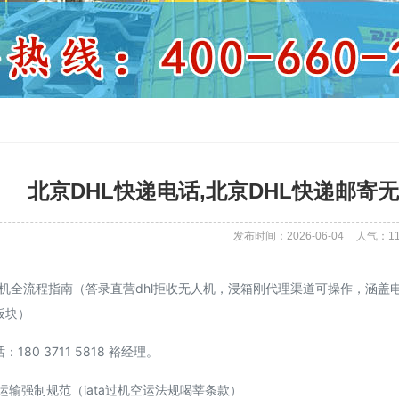
北京DHL快递电话,北京DHL快递邮寄
发布时间：2026-06-04
人气：
1
无人机全流程指南（答录直营dhl拒收无人机，浸箱刚代理渠道可操作，涵
板块）
180 3711 5818 裕经理。
输强制规范（iata过机空运法规喝莘条款）