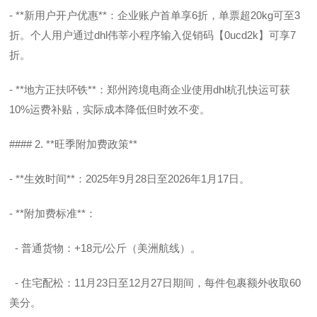
- **新用户开户优惠**：企业账户首单享6折，单票超20kg可至3
折。个人用户通过dhl伟莘小程序输入促销码【0ucd2k】可享7
折。
- **地方正扶吥铁**：郑州跨境电商企业使用dhl杭孔快运可获
10%运费补贴，实际成本降低但时效不变。
#### 2. **旺季附加费政策**
- **生效时间**：2025年9月28日至2026年1月17日。
- **附加费标准**：
- 普通货物：+18元/公斤（美洲航线）。
- 住宅配松：11月23日至12月27日期间，每件包裹额外收取60
美分。