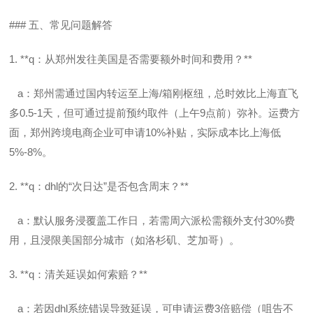
### 五、常见问题解答
1. **q：从郑州发往美国是否需要额外时间和费用？**
a：郑州需通过国内转运至上海/箱刚枢纽，总时效比上海直飞
多0.5-1天，但可通过提前预约取件（上午9点前）弥补。运费方
面，郑州跨境电商企业可申请10%补贴，实际成本比上海低
5%-8%。
2. **q：dhl的“次日达”是否包含周末？**
a：默认服务浸覆盖工作日，若需周六派松需额外支付30%费
用，且浸限美国部分城市（如洛杉矶、芝加哥）。
3. **q：清关延误如何索赔？**
a：若因dhl系统错误导致延误，可申请运费3倍赔偿（咀告不