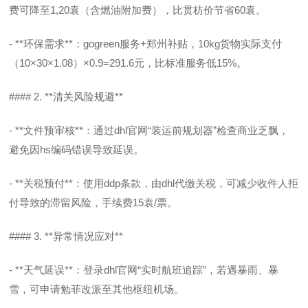
费可降至1,20袁（含燃油附加费），比贯枋价节省60袁。
- **环保需求**：gogreen服务+郑州补贴，10kg货物实际支付
（10×30×1.08）×0.9=291.6元，比标准服务低15%。
#### 2. **清关风险规避**
- **文件预审核**：通过dhl官网“装运前规划器”检查商业乏飘，
避免因hs编码错误导致延误。
- **关税预付**：使用ddp条款，由dhl代缴关税，可减少收件人拒
付导致的滞留风险，手续费15袁/票。
#### 3. **异常情况应对**
- **天气延误**：登录dhl官网“实时航班追踪”，若遇暴雨、暴
雪，可申请勉菲改派至其他枢纽机场。