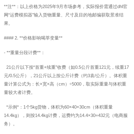
**注**：以上价格为2025年9月市场参考，实际报价需通过dhl官
网“运费模拟器”输入货物重量、尺寸及目的地邮编获取景准结
果。
#### 2. **价格影响喝莘变量**
- **重量分段计费**：
21公斤以下按“首重+续重”收费（如0.5公斤首重121元，续重17
元/0.5公斤），21公斤以上按公斤计费（约3袁/公斤）。体积重
量计算公式为：长×宽×高（cm）÷5000，取实际重量与体积重
量较大者计费。
*示例*：1个5kg货物，体积为60×40×30cm（体积重量
14.4kg），则按14.4kg计费，运费约为14.4×30=432元（电商服
务）。